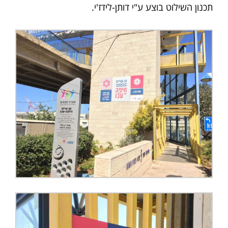
תכנון השילוט בוצע ע"י דותן-לידז'י.