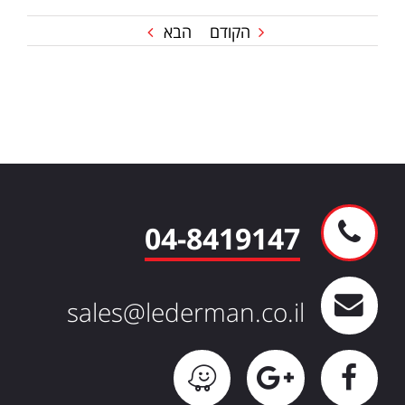
הקודם
הבא
04-8419147
sales@lederman.co.il